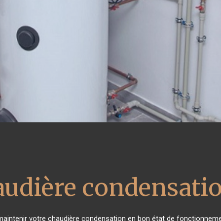
audière condensati
e maintenir votre chaudière condensation en bon état de fonctionneme