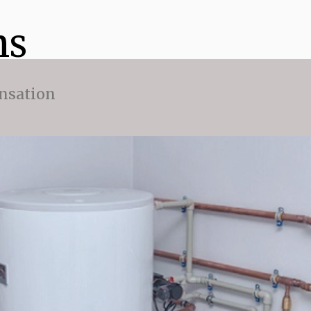
ns
nsation