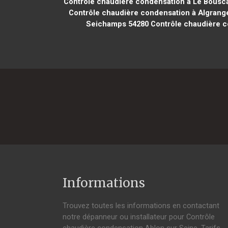
Contrôle chaudière condensation à Le Bousca
Contrôle chaudière condensation à Algrang
Seichamps 54280
Contrôle chaudière c
Informations
Trouvez toutes les informations en contactant
notre dépanneur ou installateur pour Contrôle
chaudière condensation Ablon sur Seine. Tarifs