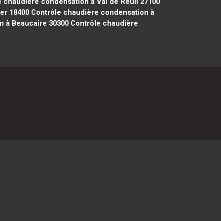
 chaudière condensation à Val de Reuil 27100
er 18400
Contrôle chaudière condensation à
n à Beaucaire 30300
Contrôle chaudière