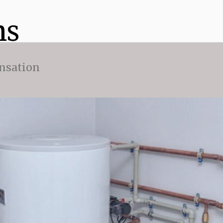
ns
nsation