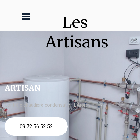
Les 
Artisans
ARTISAN
Contrôle chaudière condensation L'Arbresle
09 72 56 52 52