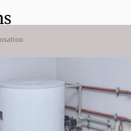
ns
nsation