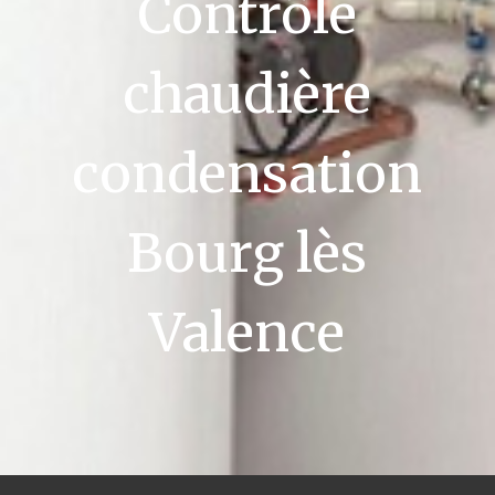
Contrôle
chaudière
condensation
Bourg lès
Valence