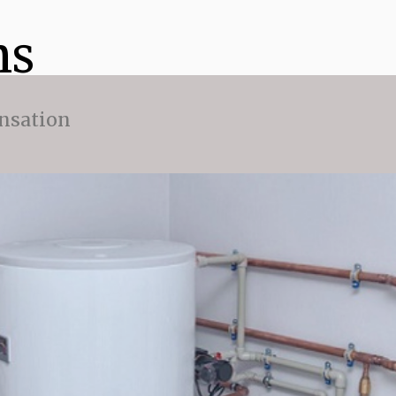
ns
nsation