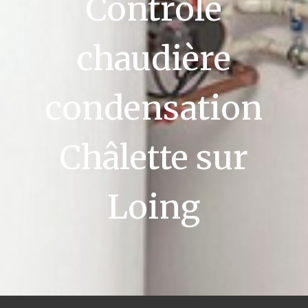
Contrôle
chaudière
condensation
Châlette sur
Loing