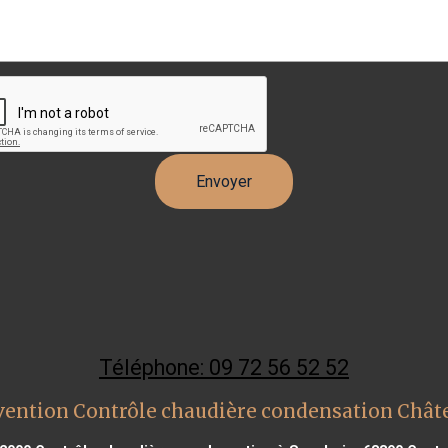
Téléphone: 09 72 56 52 52
vention Contrôle chaudière condensation Chât