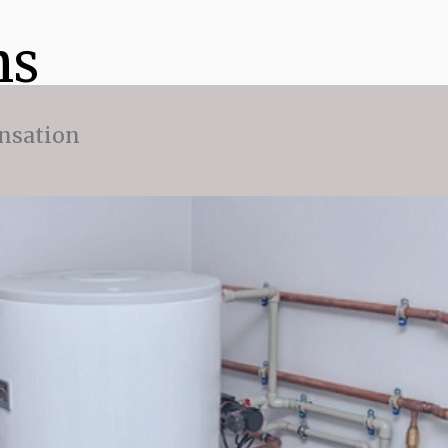
ns
nsation