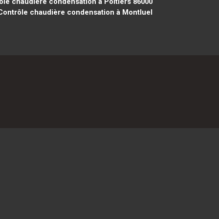
le chaudière condensation à Poitiers 86000
ontrôle chaudière condensation à Montluel