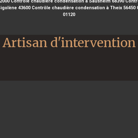
12000
Contrôle chaudière condensation à Sausheim 68390
Contrô
Sigolène 43600
Contrôle chaudière condensation à Theix 56450
C
01120
Artisan d'intervention