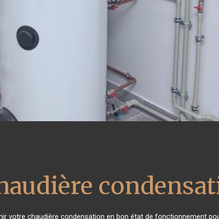
chaudière condensat
tenir votre chaudière condensation en bon état de fonctionnement pou