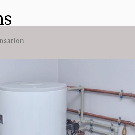
ns
nsation