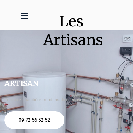
Les 
Artisans
ARTISAN
Contrôle chaudière condensation Douvres la Délivrande
09 72 56 52 52