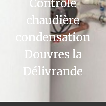
Contrôle
chaudière
condensation
Douvres la
Délivrande