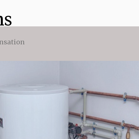
ns
nsation