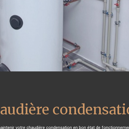
haudière condensat
e maintenir votre chaudière condensation en bon état de fonctionnemen