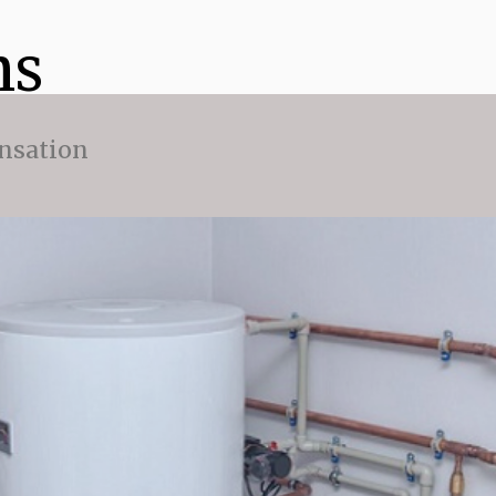
ns
nsation