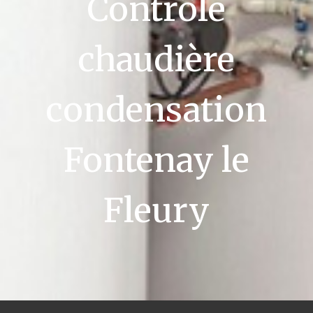
Contrôle
chaudière
condensation
Fontenay le
Fleury