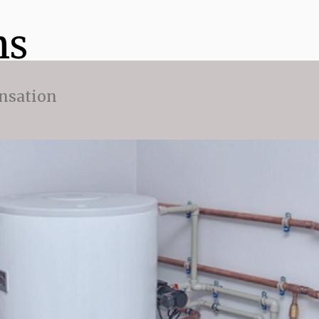
ns
nsation