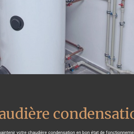
haudière condensati
e maintenir votre chaudière condensation en bon état de fonctionnemen