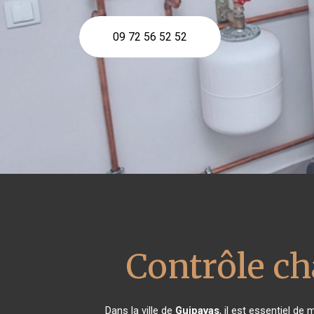
09 72 56 52 52
Contrôle c
Dans la ville de
Guipavas
, il est essentiel d