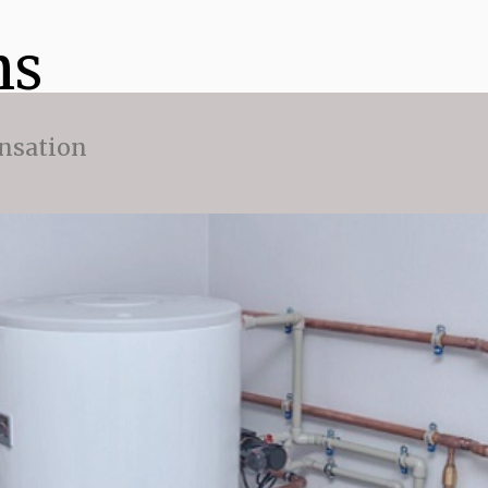
ns
nsation