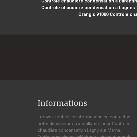
Contrôle chaudière condensation à Barentin
Contrôle chaudière condensation à Lognes 
Orangis 91000
Contrôle cha
Informations
Trouvez toutes les informations en contactant
notre dépanneur ou installateur pour Contrôle
chaudière condensation Lagny sur Marne.
Tarifs possible par téléphone suivant demande,