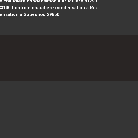
e chaudière condensation à Bruguière 81290
83140
Contrôle chaudière condensation à Ris
ensation à Gouesnou 29850