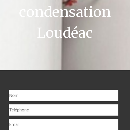
condensation
Loudéac