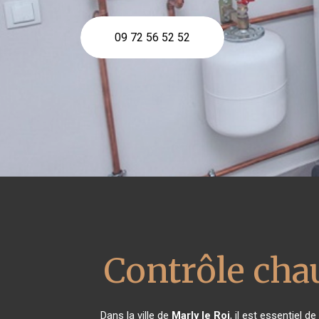
09 72 56 52 52
Contrôle cha
Dans la ville de
Marly le Roi
, il est essentiel 