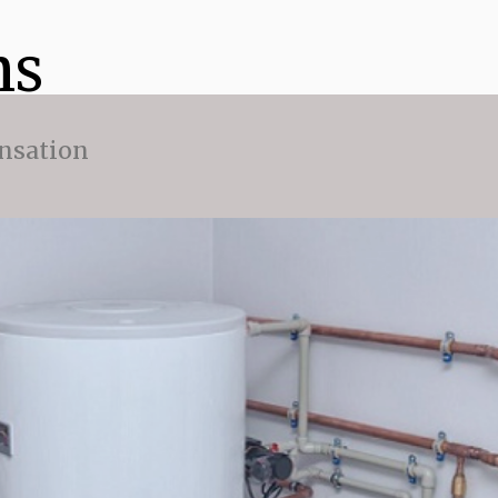
ns
nsation