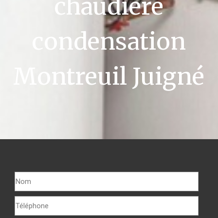
chaudière
condensation
Montreuil Juigné