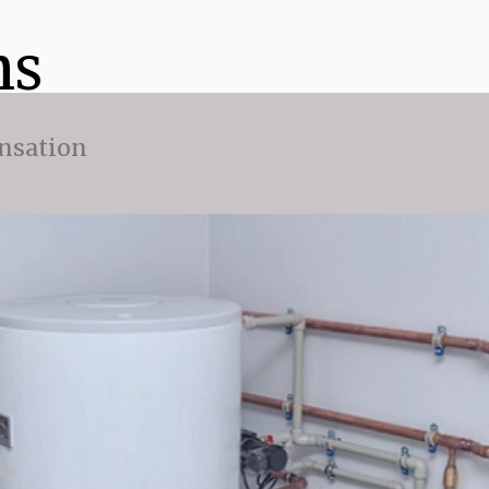
ns
nsation
n
ens