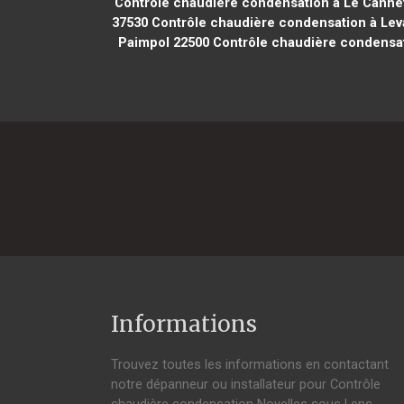
Contrôle chaudière condensation à Le Canne
37530
Contrôle chaudière condensation à Leva
Paimpol 22500
Contrôle chaudière condensat
Informations
Trouvez toutes les informations en contactant
notre dépanneur ou installateur pour Contrôle
chaudière condensation Noyelles sous Lens.