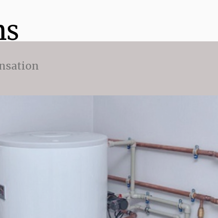
ns
nsation