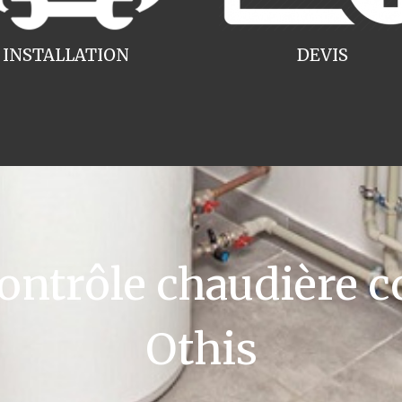
INSTALLATION
DEVIS
ntrôle chaudière c
Othis