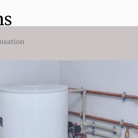
ns
nsation
le