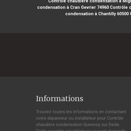
Contrôle chaudière condensation à Mi
condensation à Cran Gevrier 74960
Contrôle 
condensation à Chantilly 60500
C
Informations
Trouvez toutes les informations en contactant
notre dépanneur ou installateur pour Contrôle
chaudière condensation Quesnoy sur Deûle.
Tarifs possible par téléphone suivant demande,