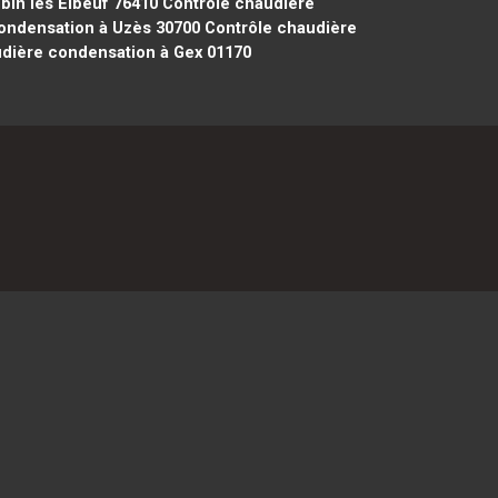
bin lès Elbeuf 76410
Contrôle chaudière
ondensation à Uzès 30700
Contrôle chaudière
dière condensation à Gex 01170