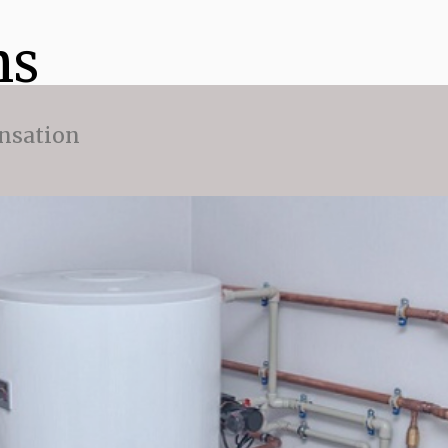
ns
nsation