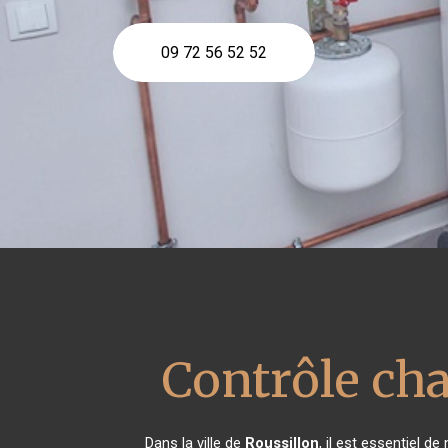
09 72 56 52 52
Contrôle ch
Dans la ville de
Roussillon
, il est essentiel 