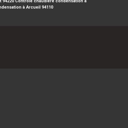
t 94220
Contrôle chaudière condensation à
densation à Arcueil 94110