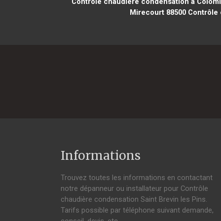
Contrôle chaudière condensation à Colomi
Mirecourt 88500
Contrôle 
Informations
Trouvez toutes les informations en contactant
notre dépanneur ou installateur pour Contrôle
chaudière condensation Saint Brevin les Pins.
Tarifs possible par téléphone suivant demande,
conseil, devis, etc.