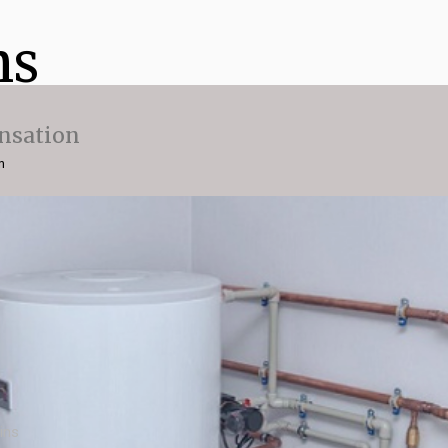
ns
nsation
n
ins