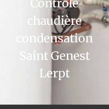
Contrôle
chaudière
condensation
Saint Genest
Lerpt