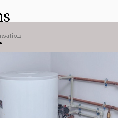
ns
nsation
on
ngy