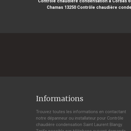
Contrôle chaudière condensation à Corbas 6
Chamas 13250
Contrôle chaudière conde
Informations
Trouvez toutes les informations en contactant
notre dépanneur ou installateur pour Contrôle
chaudière condensation Saint Laurent Blangy.
Tarifs possible par téléphone suivant demande,