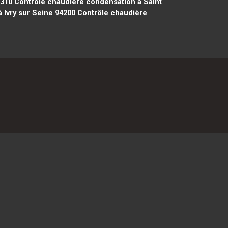
5310
Contrôle chaudière condensation à Saint
 Ivry sur Seine 94200
Contrôle chaudière