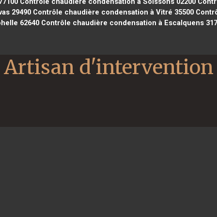
77100
Contrôle chaudière condensation à Soissons 02200
Contr
vas 29490
Contrôle chaudière condensation à Vitré 35500
Contrô
helle 62640
Contrôle chaudière condensation à Escalquens 31
Artisan d'intervention