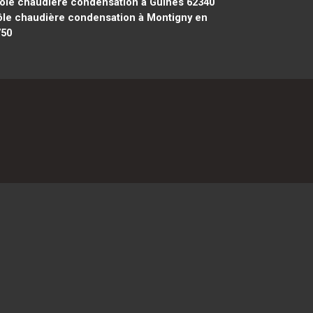
ôle chaudière condensation à Guînes 62340
le chaudière condensation à Montigny en
750