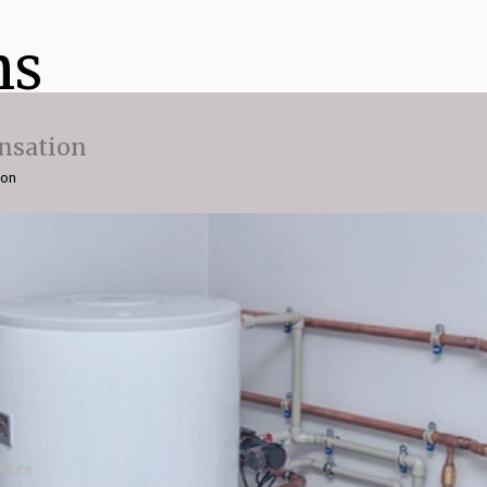
ns
nsation
ion
 Mure