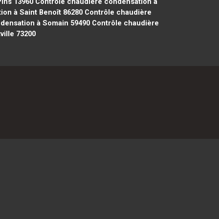
Pins 13960
Contrôle chaudière condensation à
on à Saint Benoît 86280
Contrôle chaudière
densation à Somain 59490
Contrôle chaudière
ille 73200