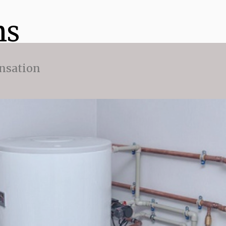
ns
nsation
t