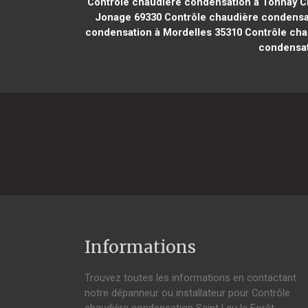
Contrôle chaudière condensation à Tonnay C
Jonage 69330
Contrôle chaudière condensati
condensation à Mordelles 35310
Contrôle cha
condensat
Informations
Trouvez toutes les informations en contactant
notre dépanneur ou installateur pour Contrôle
chaudière condensation Saint Leu la Forêt.