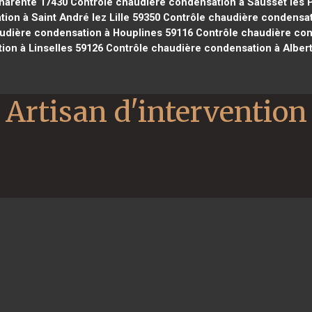
harente 17430
Contrôle chaudière condensation à Sausset les 
on à Saint André lez Lille 59350
Contrôle chaudière condensati
udière condensation à Houplines 59116
Contrôle chaudière con
ion à Linselles 59126
Contrôle chaudière condensation à Albertv
Artisan d'intervention