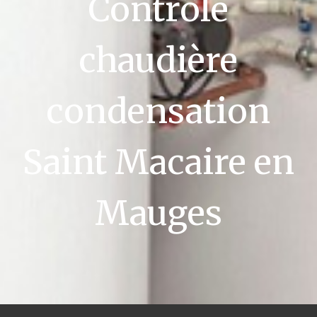
Contrôle
chaudière
condensation
Saint Macaire en
Mauges