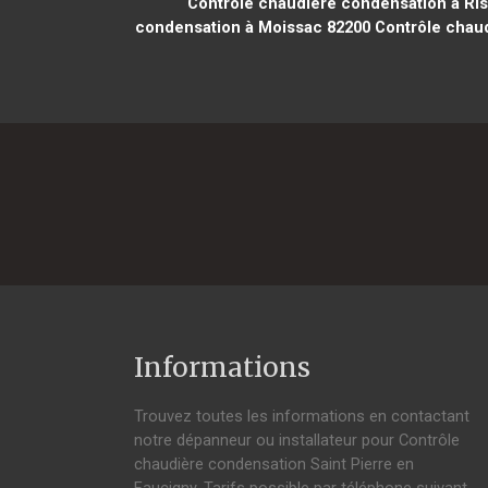
Contrôle chaudière condensation à Ris
condensation à Moissac 82200
Contrôle chaud
Informations
Trouvez toutes les informations en contactant
notre dépanneur ou installateur pour Contrôle
chaudière condensation Saint Pierre en
Faucigny. Tarifs possible par téléphone suivant