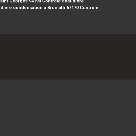
aint Georges 94190
Contrôle chaudière
dière condensation à Brumath 67170
Contrôle