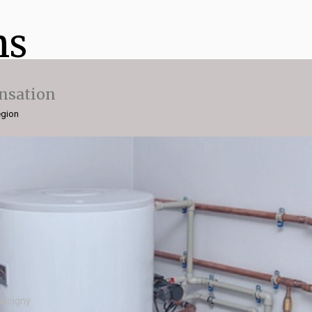
ns
nsation
égion
aucigny