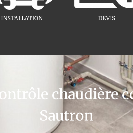
INSTALLATION
DEVIS
ntrôle chaudière c
Sautron