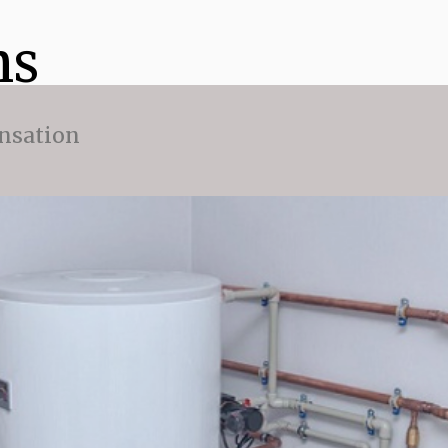
ns
nsation