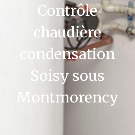
Contrôle
chaudière
condensation
Soisy sous
Montmorency