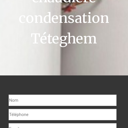
condensation
Téteghem