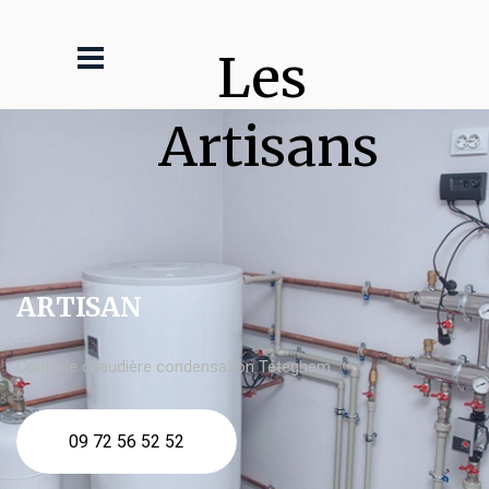
Les 
Artisans
ARTISAN
Contrôle chaudière condensation Téteghem
09 72 56 52 52