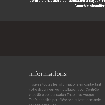
Contrôle chaudière condensation à Bayeux 1
Contrôle chaudièr
Informations
Trouvez toutes les informations en contactant
notre dépanneur ou installateur pour Contrôle
chaudière condensation Thaon les Vosges.
Tarifs possible par téléphone suivant demande,
conseil, devis, etc.