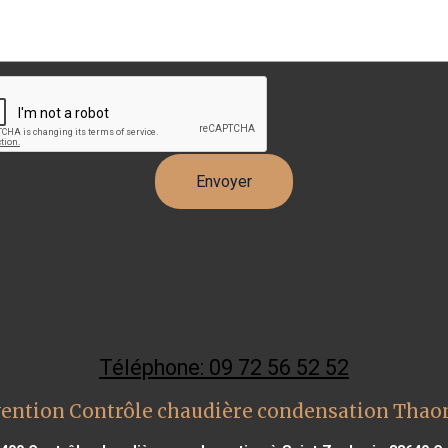
Téléphone: 09 72 56 52 52
vention Contrôle chaudière condensation Thaon