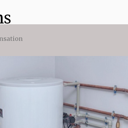
ns
nsation
s