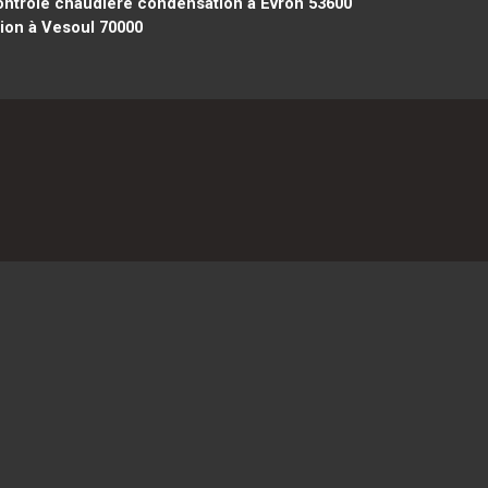
ntrôle chaudière condensation à Évron 53600
ion à Vesoul 70000