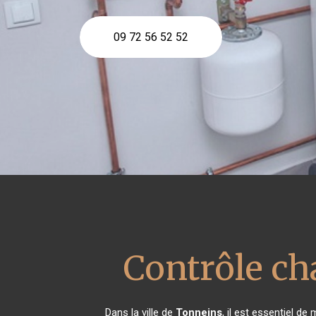
09 72 56 52 52
Contrôle ch
Dans la ville de
Tonneins
, il est essentiel d