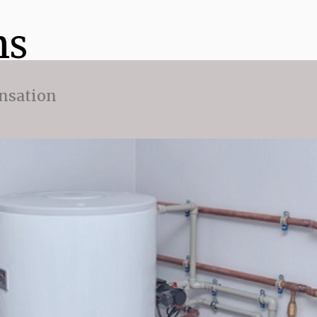
ns
nsation