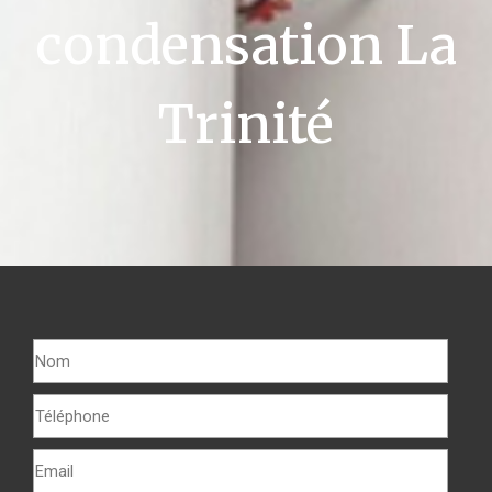
condensation La
Trinité