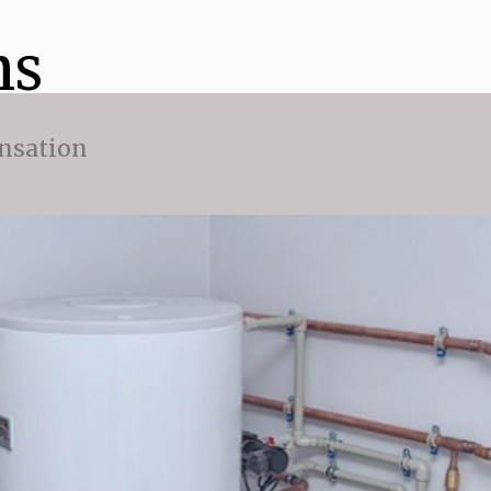
ns
nsation