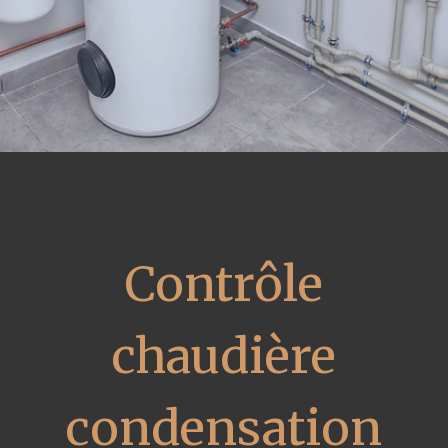
Contrôle
chaudière
condensation