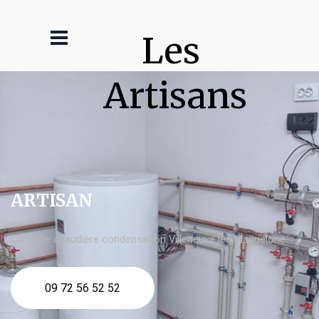
Les 
Artisans
ARTISAN
Contrôle chaudière condensation Villeneuve lès Maguelone
09 72 56 52 52