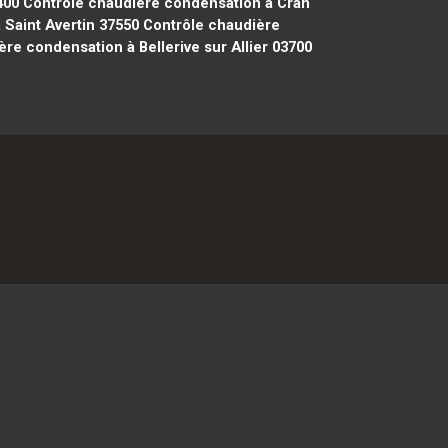
400
Contrôle chaudière condensation à Cran
Saint Avertin 37550
Contrôle chaudière
re condensation à Bellerive sur Allier 03700