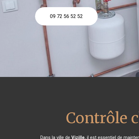
09 72 56 52 52
Contrôle 
Dans la ville de
Vizille
, il est essentiel de main