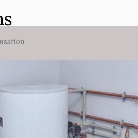
ns
nsation