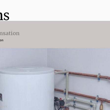
ns
nsation
ion
nneux