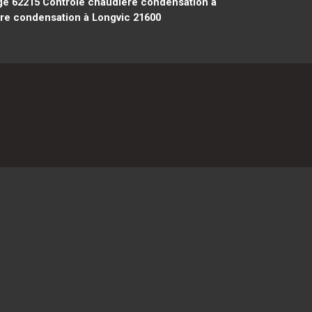
ge 62215
Contrôle chaudière condensation à
re condensation à Longvic 21600