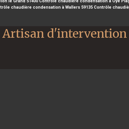
lon le Grand 51400
Contrôle chaudière condensation à Oye Pla
rôle chaudière condensation à Wallers 59135
Contrôle chaudiè
Artisan d'intervention