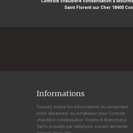
Contrôle chaudière condensation à Mourme
Saint Florent sur Cher 18400
Cont
Informations
Trouvez toutes les informations en contactant
notre dépanneur ou installateur pour Contrôle
chaudière condensation Voisins le Bretonneux.
Tarifs possible par téléphone suivant demande,
conseil, devis, etc.