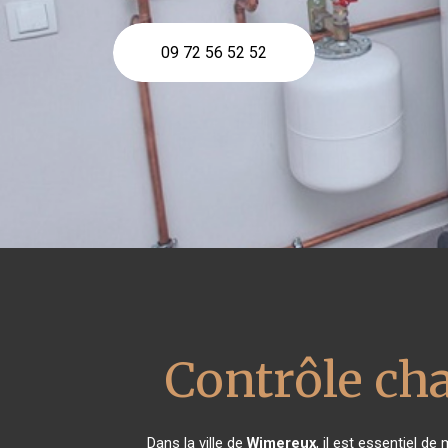
09 72 56 52 52
Contrôle ch
Dans la ville de
Wimereux
, il est essentiel d