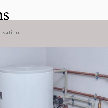
ns
nsation