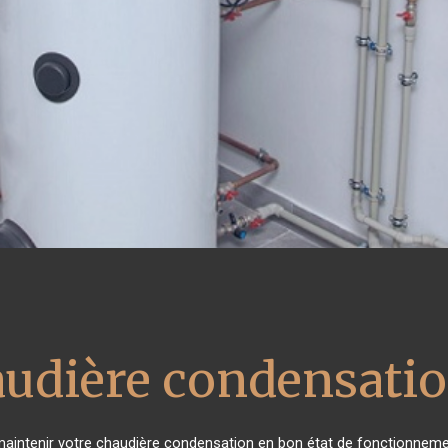
audière condensati
e maintenir votre chaudière condensation en bon état de fonctionneme